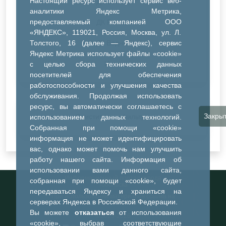
Настоящий ресурс использует сервис веб-
ДК Синтез
аналитики Яндекс Метрика,
предоставляемый компанией ООО
ДК Речник
«ЯНДЕКС», 119021, Россия, Москва, ул. Л.
Толстого, 16 (далее — Яндекс), сервис
ДК Водник
Яндекс Метрика использует файлы «cookie»
Иное
с целью сбора технических данных
посетителей для обеспечения
работоспособности и улучшения качества
обслуживания. Продолжая использовать
ресурс, вы автоматически соглашаетесь с
Закры
Очистить все фильтры
использованием данных технологий.
Собранная при помощи «cookie»
информация не может идентифицировать
вас, однако может помочь нам улучшить
работу нашего сайта. Информация об
использовании вами данного сайта,
Информационный портал города
собранная при помощи «cookie», будет
Тобольска
передаваться Яндексу и храниться на
При использовании материалов ссылка на
серверах Яндекса в Российской Федерации.
портал обязательна
Вы можете
отказаться
от использования
©2023-2026
«cookie», выбрав соответствующие