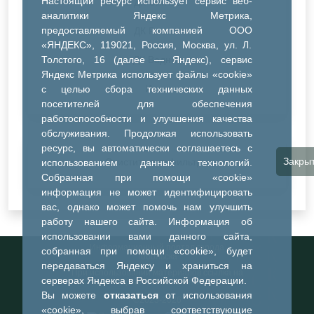
Настоящий ресурс использует сервис веб-
ДК Синтез
аналитики Яндекс Метрика,
предоставляемый компанией ООО
ДК Речник
«ЯНДЕКС», 119021, Россия, Москва, ул. Л.
Толстого, 16 (далее — Яндекс), сервис
ДК Водник
Яндекс Метрика использует файлы «cookie»
Иное
с целью сбора технических данных
посетителей для обеспечения
работоспособности и улучшения качества
обслуживания. Продолжая использовать
ресурс, вы автоматически соглашаетесь с
Закры
Очистить все фильтры
использованием данных технологий.
Собранная при помощи «cookie»
информация не может идентифицировать
вас, однако может помочь нам улучшить
работу нашего сайта. Информация об
использовании вами данного сайта,
Информационный портал города
собранная при помощи «cookie», будет
Тобольска
передаваться Яндексу и храниться на
При использовании материалов ссылка на
серверах Яндекса в Российской Федерации.
портал обязательна
Вы можете
отказаться
от использования
©2023-2026
«cookie», выбрав соответствующие