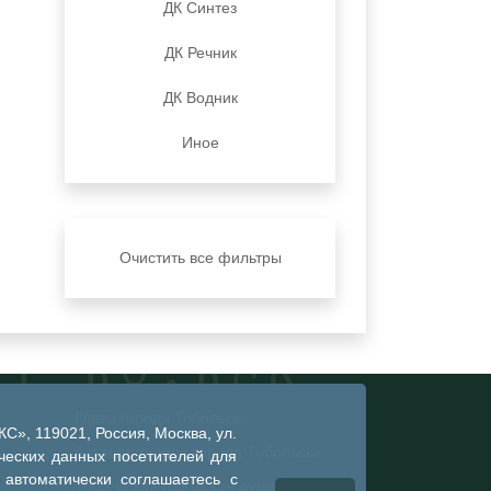
ДК Синтез
ДК Речник
ДК Водник
Иное
Очистить все фильтры
Глава города Тобольска
», 119021, Россия, Москва, ул.
Администрация города Тобольска
ческих данных посетителей для
 автоматически соглашаетесь с
Тобольская городская дума