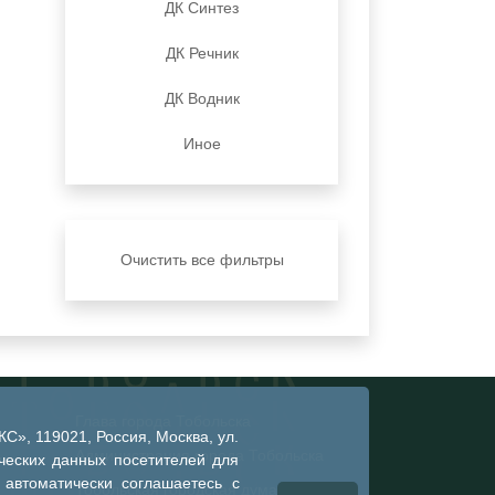
ДК Синтез
ДК Речник
ДК Водник
Иное
Очистить все фильтры
Глава города Тобольска
», 119021, Россия, Москва, ул.
Администрация города Тобольска
ческих данных посетителей для
 автоматически соглашаетесь с
Тобольская городская дума