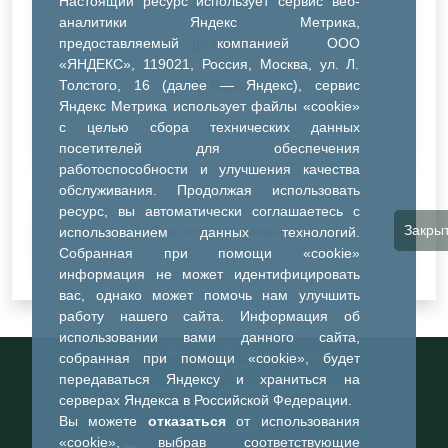
Настоящий ресурс использует сервис веб-
ДК Синтез
аналитики Яндекс Метрика,
предоставляемый компанией ООО
ДК Речник
«ЯНДЕКС», 119021, Россия, Москва, ул. Л.
Толстого, 16 (далее — Яндекс), сервис
ДК Водник
Яндекс Метрика использует файлы «cookie»
Иное
с целью сбора технических данных
посетителей для обеспечения
работоспособности и улучшения качества
обслуживания. Продолжая использовать
ресурс, вы автоматически соглашаетесь с
Закры
Очистить все фильтры
использованием данных технологий.
Собранная при помощи «cookie»
информация не может идентифицировать
вас, однако может помочь нам улучшить
работу нашего сайта. Информация об
использовании вами данного сайта,
Информационный портал города
собранная при помощи «cookie», будет
Тобольска
передаваться Яндексу и храниться на
При использовании материалов ссылка на
серверах Яндекса в Российской Федерации.
портал обязательна
Вы можете
отказаться
от использования
©2023-2026
«cookie», выбрав соответствующие