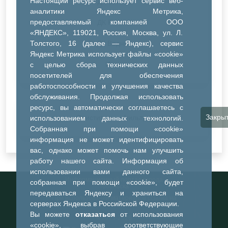
Настоящий ресурс использует сервис веб-
ДК Синтез
аналитики Яндекс Метрика,
предоставляемый компанией ООО
ДК Речник
«ЯНДЕКС», 119021, Россия, Москва, ул. Л.
Толстого, 16 (далее — Яндекс), сервис
ДК Водник
Яндекс Метрика использует файлы «cookie»
Иное
с целью сбора технических данных
посетителей для обеспечения
работоспособности и улучшения качества
обслуживания. Продолжая использовать
ресурс, вы автоматически соглашаетесь с
Закры
Очистить все фильтры
использованием данных технологий.
Собранная при помощи «cookie»
информация не может идентифицировать
вас, однако может помочь нам улучшить
работу нашего сайта. Информация об
использовании вами данного сайта,
Информационный портал города
собранная при помощи «cookie», будет
Тобольска
передаваться Яндексу и храниться на
При использовании материалов ссылка на
серверах Яндекса в Российской Федерации.
портал обязательна
Вы можете
отказаться
от использования
©2023-2026
«cookie», выбрав соответствующие