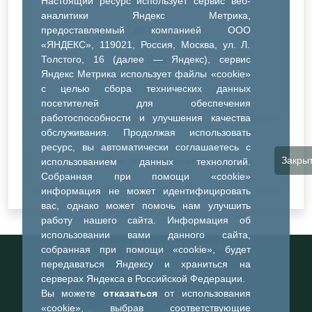
Настоящий ресурс использует сервис веб-
ДК Синтез
аналитики Яндекс Метрика,
предоставляемый компанией ООО
ДК Речник
«ЯНДЕКС», 119021, Россия, Москва, ул. Л.
Толстого, 16 (далее — Яндекс), сервис
ДК Водник
Яндекс Метрика использует файлы «cookie»
Иное
с целью сбора технических данных
посетителей для обеспечения
работоспособности и улучшения качества
обслуживания. Продолжая использовать
ресурс, вы автоматически соглашаетесь с
Закры
Очистить все фильтры
использованием данных технологий.
Собранная при помощи «cookie»
информация не может идентифицировать
вас, однако может помочь нам улучшить
работу нашего сайта. Информация об
использовании вами данного сайта,
Информационный портал города
собранная при помощи «cookie», будет
Тобольска
передаваться Яндексу и храниться на
При использовании материалов ссылка на
серверах Яндекса в Российской Федерации.
портал обязательна
Вы можете
отказаться
от использования
©2023-2026
«cookie», выбрав соответствующие