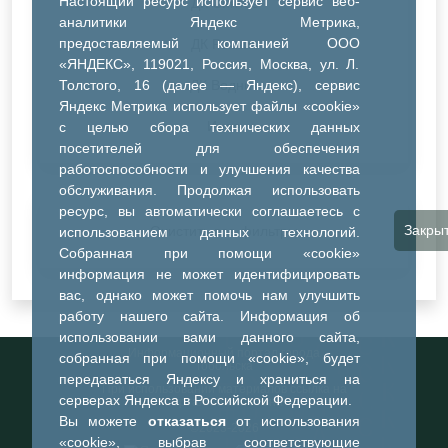
Настоящий ресурс использует сервис веб-
ДК Синтез
аналитики Яндекс Метрика,
предоставляемый компанией ООО
ДК Речник
«ЯНДЕКС», 119021, Россия, Москва, ул. Л.
Толстого, 16 (далее — Яндекс), сервис
ДК Водник
Яндекс Метрика использует файлы «cookie»
Иное
с целью сбора технических данных
посетителей для обеспечения
работоспособности и улучшения качества
обслуживания. Продолжая использовать
ресурс, вы автоматически соглашаетесь с
Закры
Очистить все фильтры
использованием данных технологий.
Собранная при помощи «cookie»
информация не может идентифицировать
вас, однако может помочь нам улучшить
работу нашего сайта. Информация об
использовании вами данного сайта,
Информационный портал города
собранная при помощи «cookie», будет
Тобольска
передаваться Яндексу и храниться на
При использовании материалов ссылка на
серверах Яндекса в Российской Федерации.
портал обязательна
Вы можете
отказаться
от использования
©2023-2026
«cookie», выбрав соответствующие