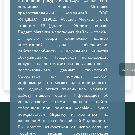
Настоящий ресурс использует сервис веб-
ДК Синтез
аналитики Яндекс Метрика,
предоставляемый компанией ООО
ДК Речник
«ЯНДЕКС», 119021, Россия, Москва, ул. Л.
Толстого, 16 (далее — Яндекс), сервис
ДК Водник
Яндекс Метрика использует файлы «cookie»
Иное
с целью сбора технических данных
посетителей для обеспечения
работоспособности и улучшения качества
обслуживания. Продолжая использовать
ресурс, вы автоматически соглашаетесь с
Закры
Очистить все фильтры
использованием данных технологий.
Собранная при помощи «cookie»
информация не может идентифицировать
вас, однако может помочь нам улучшить
работу нашего сайта. Информация об
использовании вами данного сайта,
Информационный портал города
собранная при помощи «cookie», будет
Тобольска
передаваться Яндексу и храниться на
При использовании материалов ссылка на
серверах Яндекса в Российской Федерации.
портал обязательна
Вы можете
отказаться
от использования
©2023-2026
«cookie», выбрав соответствующие