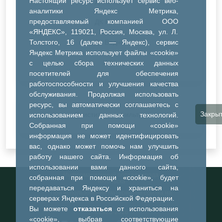
Настоящий ресурс использует сервис веб-
ДК Синтез
аналитики Яндекс Метрика,
предоставляемый компанией ООО
ДК Речник
«ЯНДЕКС», 119021, Россия, Москва, ул. Л.
Толстого, 16 (далее — Яндекс), сервис
ДК Водник
Яндекс Метрика использует файлы «cookie»
Иное
с целью сбора технических данных
посетителей для обеспечения
работоспособности и улучшения качества
обслуживания. Продолжая использовать
ресурс, вы автоматически соглашаетесь с
Закры
Очистить все фильтры
использованием данных технологий.
Собранная при помощи «cookie»
информация не может идентифицировать
вас, однако может помочь нам улучшить
работу нашего сайта. Информация об
использовании вами данного сайта,
Информационный портал города
собранная при помощи «cookie», будет
Тобольска
передаваться Яндексу и храниться на
При использовании материалов ссылка на
серверах Яндекса в Российской Федерации.
портал обязательна
Вы можете
отказаться
от использования
©2023-2026
«cookie», выбрав соответствующие