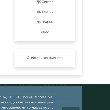
ДК Синтез
ДК Речник
ДК Водник
Иное
Очистить все фильтры
Глава города Тобольска
», 119021, Россия, Москва, ул.
Администрация города Тобольска
ческих данных посетителей для
 автоматически соглашаетесь с
Тобольская городская дума