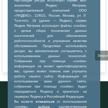
Настоящий ресурс использует сервис веб-
ДК Синтез
аналитики Яндекс Метрика,
предоставляемый компанией ООО
ДК Речник
«ЯНДЕКС», 119021, Россия, Москва, ул. Л.
Толстого, 16 (далее — Яндекс), сервис
ДК Водник
Яндекс Метрика использует файлы «cookie»
Иное
с целью сбора технических данных
посетителей для обеспечения
работоспособности и улучшения качества
обслуживания. Продолжая использовать
ресурс, вы автоматически соглашаетесь с
Закры
Очистить все фильтры
использованием данных технологий.
Собранная при помощи «cookie»
информация не может идентифицировать
вас, однако может помочь нам улучшить
работу нашего сайта. Информация об
использовании вами данного сайта,
Информационный портал города
собранная при помощи «cookie», будет
Тобольска
передаваться Яндексу и храниться на
При использовании материалов ссылка на
серверах Яндекса в Российской Федерации.
портал обязательна
Вы можете
отказаться
от использования
©2023-2026
«cookie», выбрав соответствующие