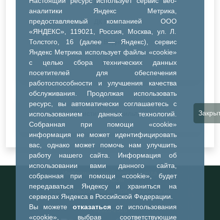
Настоящий ресурс использует сервис веб-
ДК Синтез
аналитики Яндекс Метрика,
предоставляемый компанией ООО
ДК Речник
«ЯНДЕКС», 119021, Россия, Москва, ул. Л.
Толстого, 16 (далее — Яндекс), сервис
ДК Водник
Яндекс Метрика использует файлы «cookie»
Иное
с целью сбора технических данных
посетителей для обеспечения
работоспособности и улучшения качества
обслуживания. Продолжая использовать
ресурс, вы автоматически соглашаетесь с
Закры
Очистить все фильтры
использованием данных технологий.
Собранная при помощи «cookie»
информация не может идентифицировать
вас, однако может помочь нам улучшить
работу нашего сайта. Информация об
использовании вами данного сайта,
Информационный портал города
собранная при помощи «cookie», будет
Тобольска
передаваться Яндексу и храниться на
При использовании материалов ссылка на
серверах Яндекса в Российской Федерации.
портал обязательна
Вы можете
отказаться
от использования
©2023-2026
«cookie», выбрав соответствующие