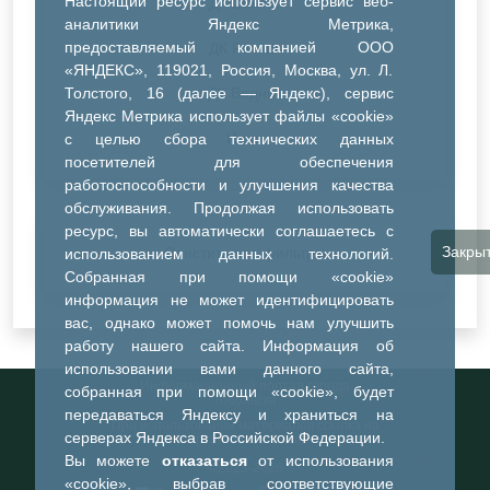
Настоящий ресурс использует сервис веб-
ДК Синтез
аналитики Яндекс Метрика,
предоставляемый компанией ООО
ДК Речник
«ЯНДЕКС», 119021, Россия, Москва, ул. Л.
Толстого, 16 (далее — Яндекс), сервис
ДК Водник
Яндекс Метрика использует файлы «cookie»
Иное
с целью сбора технических данных
посетителей для обеспечения
работоспособности и улучшения качества
обслуживания. Продолжая использовать
ресурс, вы автоматически соглашаетесь с
Закры
Очистить все фильтры
использованием данных технологий.
Собранная при помощи «cookie»
информация не может идентифицировать
вас, однако может помочь нам улучшить
работу нашего сайта. Информация об
использовании вами данного сайта,
Информационный портал города
собранная при помощи «cookie», будет
Тобольска
передаваться Яндексу и храниться на
При использовании материалов ссылка на
серверах Яндекса в Российской Федерации.
портал обязательна
Вы можете
отказаться
от использования
©2023-2026
«cookie», выбрав соответствующие