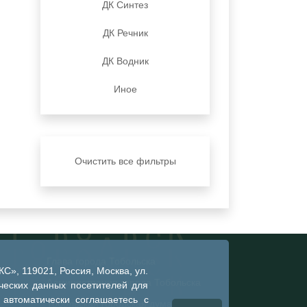
ДК Синтез
ДК Речник
ДК Водник
Иное
Очистить все фильтры
Глава города Тобольска
», 119021, Россия, Москва, ул.
Администрация города Тобольска
ческих данных посетителей для
 автоматически соглашаетесь с
Тобольская городская дума