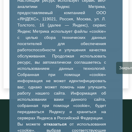
Настоящий ресурс использует сервис веб-
ДК Синтез
аналитики Яндекс Метрика,
предоставляемый компанией ООО
ДК Речник
«ЯНДЕКС», 119021, Россия, Москва, ул. Л.
Толстого, 16 (далее — Яндекс), сервис
ДК Водник
Яндекс Метрика использует файлы «cookie»
Иное
с целью сбора технических данных
посетителей для обеспечения
работоспособности и улучшения качества
обслуживания. Продолжая использовать
ресурс, вы автоматически соглашаетесь с
Закры
Очистить все фильтры
использованием данных технологий.
Собранная при помощи «cookie»
информация не может идентифицировать
вас, однако может помочь нам улучшить
работу нашего сайта. Информация об
использовании вами данного сайта,
Информационный портал города
собранная при помощи «cookie», будет
Тобольска
передаваться Яндексу и храниться на
При использовании материалов ссылка на
серверах Яндекса в Российской Федерации.
портал обязательна
Вы можете
отказаться
от использования
©2023-2026
«cookie», выбрав соответствующие