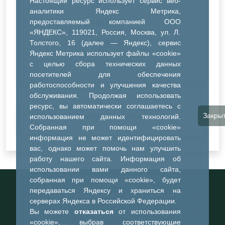
Настоящий ресурс использует сервис веб-
ДК Синтез
аналитики Яндекс Метрика,
предоставляемый компанией ООО
ДК Речник
«ЯНДЕКС», 119021, Россия, Москва, ул. Л.
Толстого, 16 (далее — Яндекс), сервис
ДК Водник
Яндекс Метрика использует файлы «cookie»
Иное
с целью сбора технических данных
посетителей для обеспечения
работоспособности и улучшения качества
обслуживания. Продолжая использовать
ресурс, вы автоматически соглашаетесь с
Закры
Очистить все фильтры
использованием данных технологий.
Собранная при помощи «cookie»
информация не может идентифицировать
вас, однако может помочь нам улучшить
работу нашего сайта. Информация об
использовании вами данного сайта,
Информационный портал города
собранная при помощи «cookie», будет
Тобольска
передаваться Яндексу и храниться на
При использовании материалов ссылка на
серверах Яндекса в Российской Федерации.
портал обязательна
Вы можете
отказаться
от использования
©2023-2026
«cookie», выбрав соответствующие