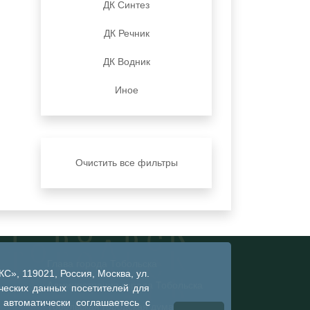
ДК Синтез
ДК Речник
ДК Водник
Иное
Очистить все фильтры
Глава города Тобольска
», 119021, Россия, Москва, ул.
Администрация города Тобольска
ческих данных посетителей для
 автоматически соглашаетесь с
Тобольская городская дума