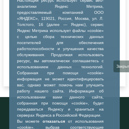
Настоящий ресурс использует сервис веб-
ДК Синтез
аналитики Яндекс Метрика,
предоставляемый компанией ООО
ДК Речник
«ЯНДЕКС», 119021, Россия, Москва, ул. Л.
Толстого, 16 (далее — Яндекс), сервис
ДК Водник
Яндекс Метрика использует файлы «cookie»
Иное
с целью сбора технических данных
посетителей для обеспечения
работоспособности и улучшения качества
обслуживания. Продолжая использовать
ресурс, вы автоматически соглашаетесь с
Закры
Очистить все фильтры
использованием данных технологий.
Собранная при помощи «cookie»
информация не может идентифицировать
вас, однако может помочь нам улучшить
работу нашего сайта. Информация об
использовании вами данного сайта,
Информационный портал города
собранная при помощи «cookie», будет
Тобольска
передаваться Яндексу и храниться на
При использовании материалов ссылка на
серверах Яндекса в Российской Федерации.
портал обязательна
Вы можете
отказаться
от использования
©2023-2026
«cookie», выбрав соответствующие