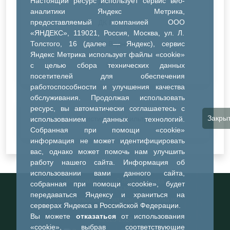
Настоящий ресурс использует сервис веб-
ДК Синтез
аналитики Яндекс Метрика,
предоставляемый компанией ООО
ДК Речник
«ЯНДЕКС», 119021, Россия, Москва, ул. Л.
Толстого, 16 (далее — Яндекс), сервис
ДК Водник
Яндекс Метрика использует файлы «cookie»
Иное
с целью сбора технических данных
посетителей для обеспечения
работоспособности и улучшения качества
обслуживания. Продолжая использовать
ресурс, вы автоматически соглашаетесь с
Закры
Очистить все фильтры
использованием данных технологий.
Собранная при помощи «cookie»
информация не может идентифицировать
вас, однако может помочь нам улучшить
работу нашего сайта. Информация об
использовании вами данного сайта,
Информационный портал города
собранная при помощи «cookie», будет
Тобольска
передаваться Яндексу и храниться на
При использовании материалов ссылка на
серверах Яндекса в Российской Федерации.
портал обязательна
Вы можете
отказаться
от использования
©2023-2026
«cookie», выбрав соответствующие