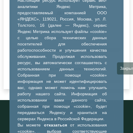
Настоящий ресурс использует сервис веб-
ДК Синтез
аналитики Яндекс Метрика,
предоставляемый компанией ООО
ДК Речник
«ЯНДЕКС», 119021, Россия, Москва, ул. Л.
Толстого, 16 (далее — Яндекс), сервис
ДК Водник
Яндекс Метрика использует файлы «cookie»
Иное
с целью сбора технических данных
посетителей для обеспечения
работоспособности и улучшения качества
обслуживания. Продолжая использовать
ресурс, вы автоматически соглашаетесь с
Закры
Очистить все фильтры
использованием данных технологий.
Собранная при помощи «cookie»
информация не может идентифицировать
вас, однако может помочь нам улучшить
работу нашего сайта. Информация об
использовании вами данного сайта,
Информационный портал города
собранная при помощи «cookie», будет
Тобольска
передаваться Яндексу и храниться на
При использовании материалов ссылка на
серверах Яндекса в Российской Федерации.
портал обязательна
Вы можете
отказаться
от использования
©2023-2026
«cookie», выбрав соответствующие