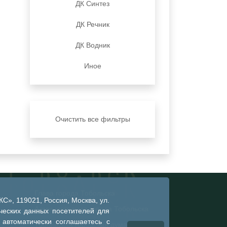
ДК Синтез
ДК Речник
ДК Водник
Иное
Очистить все фильтры
Глава города Тобольска
», 119021, Россия, Москва, ул.
Администрация города Тобольска
ческих данных посетителей для
 автоматически соглашаетесь с
Тобольская городская дума