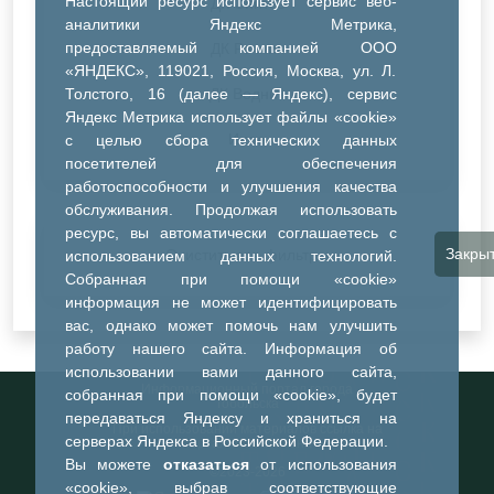
Настоящий ресурс использует сервис веб-
ДК Синтез
аналитики Яндекс Метрика,
предоставляемый компанией ООО
ДК Речник
«ЯНДЕКС», 119021, Россия, Москва, ул. Л.
Толстого, 16 (далее — Яндекс), сервис
ДК Водник
Яндекс Метрика использует файлы «cookie»
Иное
с целью сбора технических данных
посетителей для обеспечения
работоспособности и улучшения качества
обслуживания. Продолжая использовать
ресурс, вы автоматически соглашаетесь с
Закры
Очистить все фильтры
использованием данных технологий.
Собранная при помощи «cookie»
информация не может идентифицировать
вас, однако может помочь нам улучшить
работу нашего сайта. Информация об
использовании вами данного сайта,
Информационный портал города
собранная при помощи «cookie», будет
Тобольска
передаваться Яндексу и храниться на
При использовании материалов ссылка на
серверах Яндекса в Российской Федерации.
портал обязательна
Вы можете
отказаться
от использования
©2023-2026
«cookie», выбрав соответствующие