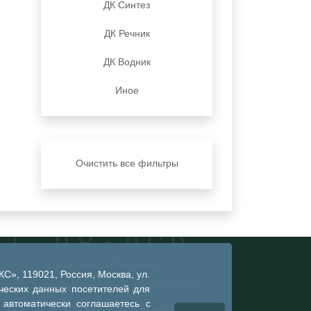
ДК Синтез
ДК Речник
ДК Водник
Иное
Очистить все фильтры
Глава города Тобольска
», 119021, Россия, Москва, ул.
Администрация города Тобольска
ческих данных посетителей для
 автоматически соглашаетесь с
Тобольская городская дума