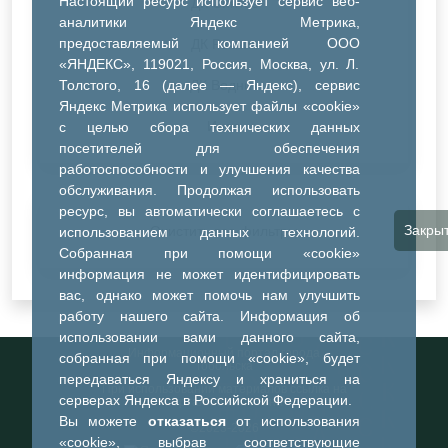
Настоящий ресурс использует сервис веб-
ДК Синтез
аналитики Яндекс Метрика,
предоставляемый компанией ООО
ДК Речник
«ЯНДЕКС», 119021, Россия, Москва, ул. Л.
Толстого, 16 (далее — Яндекс), сервис
ДК Водник
Яндекс Метрика использует файлы «cookie»
Иное
с целью сбора технических данных
посетителей для обеспечения
работоспособности и улучшения качества
обслуживания. Продолжая использовать
ресурс, вы автоматически соглашаетесь с
Закры
Очистить все фильтры
использованием данных технологий.
Собранная при помощи «cookie»
информация не может идентифицировать
вас, однако может помочь нам улучшить
работу нашего сайта. Информация об
использовании вами данного сайта,
Информационный портал города
собранная при помощи «cookie», будет
Тобольска
передаваться Яндексу и храниться на
При использовании материалов ссылка на
серверах Яндекса в Российской Федерации.
портал обязательна
Вы можете
отказаться
от использования
©2023-2026
«cookie», выбрав соответствующие