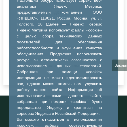
Настоящий ресурс использует сервис веб-
ДК Синтез
аналитики Яндекс Метрика,
предоставляемый компанией ООО
ДК Речник
«ЯНДЕКС», 119021, Россия, Москва, ул. Л.
Толстого, 16 (далее — Яндекс), сервис
ДК Водник
Яндекс Метрика использует файлы «cookie»
Иное
с целью сбора технических данных
посетителей для обеспечения
работоспособности и улучшения качества
обслуживания. Продолжая использовать
ресурс, вы автоматически соглашаетесь с
Закры
Очистить все фильтры
использованием данных технологий.
Собранная при помощи «cookie»
информация не может идентифицировать
вас, однако может помочь нам улучшить
работу нашего сайта. Информация об
использовании вами данного сайта,
Информационный портал города
собранная при помощи «cookie», будет
Тобольска
передаваться Яндексу и храниться на
При использовании материалов ссылка на
серверах Яндекса в Российской Федерации.
портал обязательна
Вы можете
отказаться
от использования
©2023-2026
«cookie», выбрав соответствующие