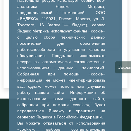
Настоящий ресурс использует сервис веб-
ДК Синтез
аналитики Яндекс Метрика,
предоставляемый компанией ООО
ДК Речник
«ЯНДЕКС», 119021, Россия, Москва, ул. Л.
Толстого, 16 (далее — Яндекс), сервис
ДК Водник
Яндекс Метрика использует файлы «cookie»
Иное
с целью сбора технических данных
посетителей для обеспечения
работоспособности и улучшения качества
обслуживания. Продолжая использовать
ресурс, вы автоматически соглашаетесь с
Закры
Очистить все фильтры
использованием данных технологий.
Собранная при помощи «cookie»
информация не может идентифицировать
вас, однако может помочь нам улучшить
работу нашего сайта. Информация об
использовании вами данного сайта,
Информационный портал города
собранная при помощи «cookie», будет
Тобольска
передаваться Яндексу и храниться на
При использовании материалов ссылка на
серверах Яндекса в Российской Федерации.
портал обязательна
Вы можете
отказаться
от использования
©2023-2026
«cookie», выбрав соответствующие