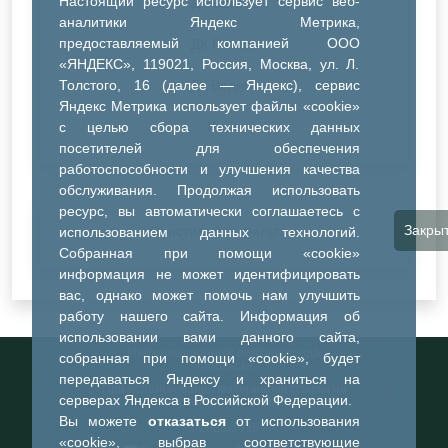
Настоящий ресурс использует сервис веб-
ДК Синтез
аналитики Яндекс Метрика,
предоставляемый компанией ООО
ДК Речник
«ЯНДЕКС», 119021, Россия, Москва, ул. Л.
Толстого, 16 (далее — Яндекс), сервис
ДК Водник
Яндекс Метрика использует файлы «cookie»
Иное
с целью сбора технических данных
посетителей для обеспечения
работоспособности и улучшения качества
обслуживания. Продолжая использовать
ресурс, вы автоматически соглашаетесь с
Закры
Очистить все фильтры
использованием данных технологий.
Собранная при помощи «cookie»
информация не может идентифицировать
вас, однако может помочь нам улучшить
работу нашего сайта. Информация об
использовании вами данного сайта,
Информационный портал города
собранная при помощи «cookie», будет
Тобольска
передаваться Яндексу и храниться на
При использовании материалов ссылка на
серверах Яндекса в Российской Федерации.
портал обязательна
Вы можете
отказаться
от использования
©2023-2026
«cookie», выбрав соответствующие