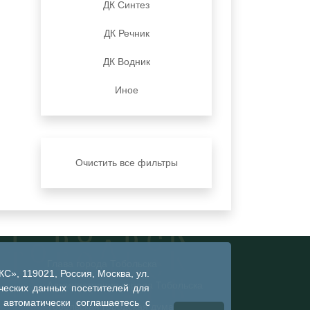
ДК Синтез
ДК Речник
ДК Водник
Иное
Очистить все фильтры
Глава города Тобольска
», 119021, Россия, Москва, ул.
Администрация города Тобольска
ческих данных посетителей для
 автоматически соглашаетесь с
Тобольская городская дума