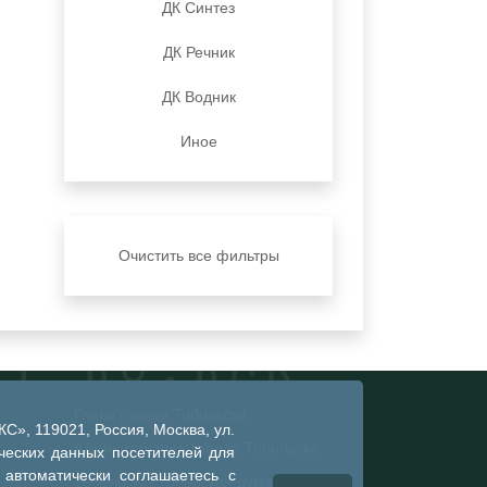
ДК Синтез
ДК Речник
ДК Водник
Иное
Очистить все фильтры
Глава города Тобольска
», 119021, Россия, Москва, ул.
Администрация города Тобольска
ческих данных посетителей для
 автоматически соглашаетесь с
Тобольская городская дума