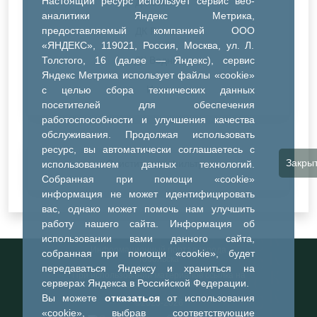
Настоящий ресурс использует сервис веб-
ДК Синтез
аналитики Яндекс Метрика,
предоставляемый компанией ООО
ДК Речник
«ЯНДЕКС», 119021, Россия, Москва, ул. Л.
Толстого, 16 (далее — Яндекс), сервис
ДК Водник
Яндекс Метрика использует файлы «cookie»
Иное
с целью сбора технических данных
посетителей для обеспечения
работоспособности и улучшения качества
обслуживания. Продолжая использовать
ресурс, вы автоматически соглашаетесь с
Закры
Очистить все фильтры
использованием данных технологий.
Собранная при помощи «cookie»
информация не может идентифицировать
вас, однако может помочь нам улучшить
работу нашего сайта. Информация об
использовании вами данного сайта,
Информационный портал города
собранная при помощи «cookie», будет
Тобольска
передаваться Яндексу и храниться на
При использовании материалов ссылка на
серверах Яндекса в Российской Федерации.
портал обязательна
Вы можете
отказаться
от использования
©2023-2026
«cookie», выбрав соответствующие