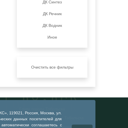
ДК Синтез
ДК Речник
ДК Водник
Иное
Очистить все фильтры
Глава города Тобольска
», 119021, Россия, Москва, ул.
Администрация города Тобольска
ческих данных посетителей для
 автоматически соглашаетесь с
Тобольская городская дума