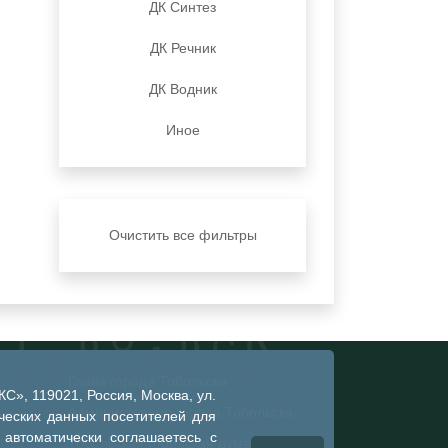
ДК Синтез
ДК Речник
ДК Водник
Иное
Очистить все фильтры
Глава города Тобольска
», 119021, Россия, Москва, ул.
Администрация города Тобольска
ческих данных посетителей для
 автоматически соглашаетесь с
Тобольская городская дума