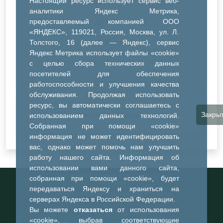
Настоящий ресурс использует сервис веб-
ДК Синтез
аналитики Яндекс Метрика,
предоставляемый компанией ООО
ДК Речник
«ЯНДЕКС», 119021, Россия, Москва, ул. Л.
Толстого, 16 (далее — Яндекс), сервис
ДК Водник
Яндекс Метрика использует файлы «cookie»
Иное
с целью сбора технических данных
посетителей для обеспечения
работоспособности и улучшения качества
обслуживания. Продолжая использовать
ресурс, вы автоматически соглашаетесь с
Закры
Очистить все фильтры
использованием данных технологий.
Собранная при помощи «cookie»
информация не может идентифицировать
вас, однако может помочь нам улучшить
работу нашего сайта. Информация об
использовании вами данного сайта,
Информационный портал города
собранная при помощи «cookie», будет
Тобольска
передаваться Яндексу и храниться на
При использовании материалов ссылка на
серверах Яндекса в Российской Федерации.
портал обязательна
Вы можете
отказаться
от использования
©2023-2026
«cookie», выбрав соответствующие