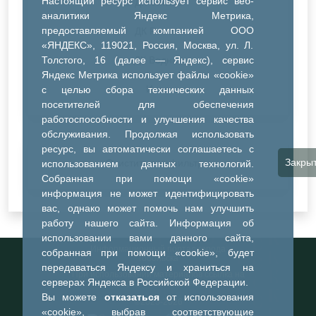
Настоящий ресурс использует сервис веб-
ДК Синтез
аналитики Яндекс Метрика,
предоставляемый компанией ООО
ДК Речник
«ЯНДЕКС», 119021, Россия, Москва, ул. Л.
Толстого, 16 (далее — Яндекс), сервис
ДК Водник
Яндекс Метрика использует файлы «cookie»
Иное
с целью сбора технических данных
посетителей для обеспечения
работоспособности и улучшения качества
обслуживания. Продолжая использовать
ресурс, вы автоматически соглашаетесь с
Закры
Очистить все фильтры
использованием данных технологий.
Собранная при помощи «cookie»
информация не может идентифицировать
вас, однако может помочь нам улучшить
работу нашего сайта. Информация об
использовании вами данного сайта,
Информационный портал города
собранная при помощи «cookie», будет
Тобольска
передаваться Яндексу и храниться на
При использовании материалов ссылка на
серверах Яндекса в Российской Федерации.
портал обязательна
Вы можете
отказаться
от использования
©2023-2026
«cookie», выбрав соответствующие