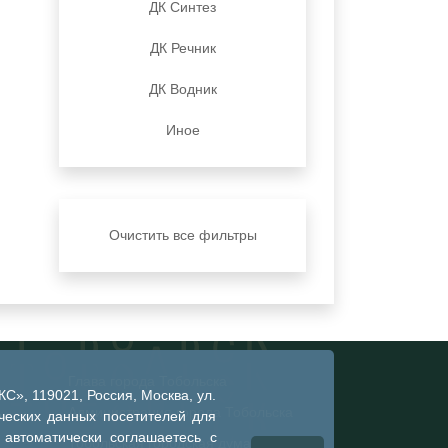
ДК Синтез
ДК Речник
ДК Водник
Иное
Очистить все фильтры
Глава города Тобольска
», 119021, Россия, Москва, ул.
Администрация города Тобольска
ческих данных посетителей для
 автоматически соглашаетесь с
Тобольская городская дума