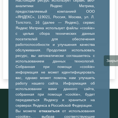
Настоящий ресурс использует сервис веб-
ДК Синтез
аналитики Яндекс Метрика,
предоставляемый компанией ООО
ДК Речник
«ЯНДЕКС», 119021, Россия, Москва, ул. Л.
Толстого, 16 (далее — Яндекс), сервис
ДК Водник
Яндекс Метрика использует файлы «cookie»
Иное
с целью сбора технических данных
посетителей для обеспечения
работоспособности и улучшения качества
обслуживания. Продолжая использовать
ресурс, вы автоматически соглашаетесь с
Закры
Очистить все фильтры
использованием данных технологий.
Собранная при помощи «cookie»
информация не может идентифицировать
вас, однако может помочь нам улучшить
работу нашего сайта. Информация об
использовании вами данного сайта,
Информационный портал города
собранная при помощи «cookie», будет
Тобольска
передаваться Яндексу и храниться на
При использовании материалов ссылка на
серверах Яндекса в Российской Федерации.
портал обязательна
Вы можете
отказаться
от использования
©2023-2026
«cookie», выбрав соответствующие