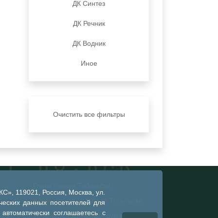
ДК Синтез
ДК Речник
ДК Водник
Иное
Очистить все фильтры
Глава города Тобольска
», 119021, Россия, Москва, ул.
Администрация города Тобольска
ческих данных посетителей для
 автоматически соглашаетесь с
Тобольская городская дума