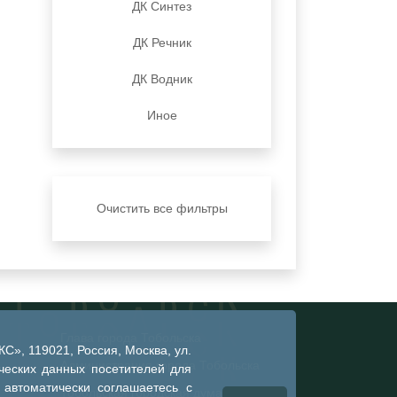
ДК Синтез
ДК Речник
ДК Водник
Иное
Очистить все фильтры
Глава города Тобольска
», 119021, Россия, Москва, ул.
Администрация города Тобольска
ческих данных посетителей для
 автоматически соглашаетесь с
Тобольская городская дума