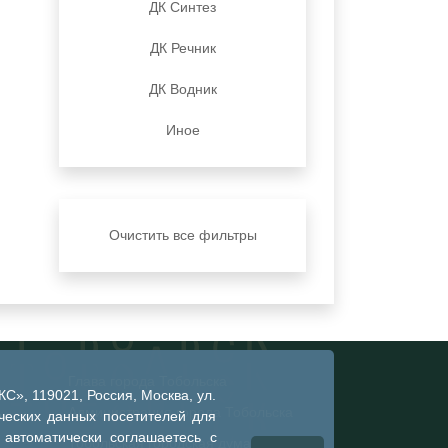
ДК Синтез
ДК Речник
ДК Водник
Иное
Очистить все фильтры
Глава города Тобольска
», 119021, Россия, Москва, ул.
Администрация города Тобольска
ческих данных посетителей для
 автоматически соглашаетесь с
Тобольская городская дума