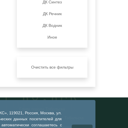
ДК Синтез
ДК Речник
ДК Водник
Иное
Очистить все фильтры
Глава города Тобольска
», 119021, Россия, Москва, ул.
Администрация города Тобольска
ческих данных посетителей для
 автоматически соглашаетесь с
Тобольская городская дума