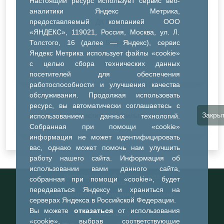
Настоящий ресурс использует сервис веб-
ДК Синтез
аналитики Яндекс Метрика,
предоставляемый компанией ООО
ДК Речник
«ЯНДЕКС», 119021, Россия, Москва, ул. Л.
Толстого, 16 (далее — Яндекс), сервис
ДК Водник
Яндекс Метрика использует файлы «cookie»
Иное
с целью сбора технических данных
посетителей для обеспечения
работоспособности и улучшения качества
обслуживания. Продолжая использовать
ресурс, вы автоматически соглашаетесь с
Закры
Очистить все фильтры
использованием данных технологий.
Собранная при помощи «cookie»
информация не может идентифицировать
вас, однако может помочь нам улучшить
работу нашего сайта. Информация об
использовании вами данного сайта,
Информационный портал города
собранная при помощи «cookie», будет
Тобольска
передаваться Яндексу и храниться на
При использовании материалов ссылка на
серверах Яндекса в Российской Федерации.
портал обязательна
Вы можете
отказаться
от использования
©2023-2026
«cookie», выбрав соответствующие