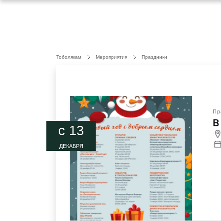
Тоболякам
Мероприятия
Праздники
Пр
В
c 13
ДЕКАБРЯ