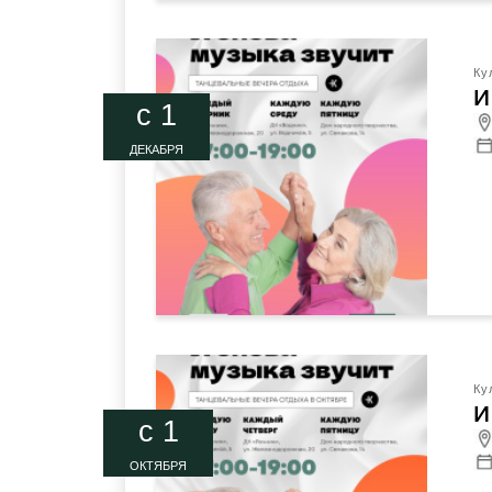
Ку
И
c 1
ДЕКАБРЯ
Ку
И
c 1
ОКТЯБРЯ