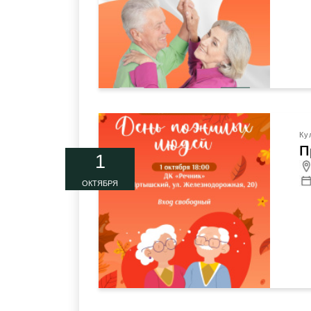
Ку
П
1
ОКТЯБРЯ