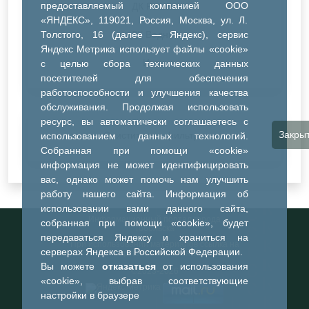
предоставляемый компанией ООО
ДК Речник
«ЯНДЕКС», 119021, Россия, Москва, ул. Л.
Толстого, 16 (далее — Яндекс), сервис
ДК Водник
Яндекс Метрика использует файлы «cookie»
Иное
с целью сбора технических данных
посетителей для обеспечения
работоспособности и улучшения качества
обслуживания. Продолжая использовать
ресурс, вы автоматически соглашаетесь с
Закры
Очистить все фильтры
использованием данных технологий.
Собранная при помощи «cookie»
информация не может идентифицировать
вас, однако может помочь нам улучшить
работу нашего сайта. Информация об
использовании вами данного сайта,
Информационный портал города
собранная при помощи «cookie», будет
Тобольска
передаваться Яндексу и храниться на
При использовании материалов ссылка на
серверах Яндекса в Российской Федерации.
портал обязательна
Вы можете
отказаться
от использования
©2023-2026
«cookie», выбрав соответствующие
настройки в браузере