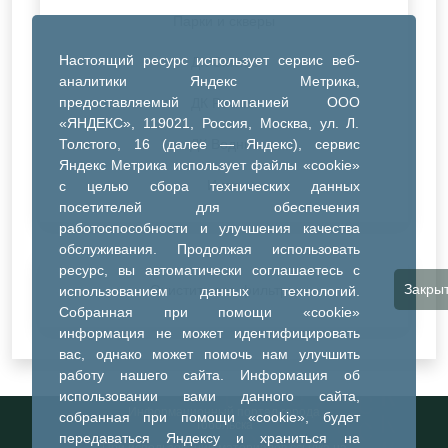
Парки и скверы
Настоящий ресурс использует сервис веб-
ДК Синтез
аналитики Яндекс Метрика,
предоставляемый компанией ООО
ДК Речник
«ЯНДЕКС», 119021, Россия, Москва, ул. Л.
Толстого, 16 (далее — Яндекс), сервис
ДК Водник
Яндекс Метрика использует файлы «cookie»
Иное
с целью сбора технических данных
посетителей для обеспечения
работоспособности и улучшения качества
обслуживания. Продолжая использовать
ресурс, вы автоматически соглашаетесь с
Закры
Очистить все фильтры
использованием данных технологий.
Собранная при помощи «cookie»
информация не может идентифицировать
вас, однако может помочь нам улучшить
работу нашего сайта. Информация об
использовании вами данного сайта,
Информационный портал города
собранная при помощи «cookie», будет
Тобольска
передаваться Яндексу и храниться на