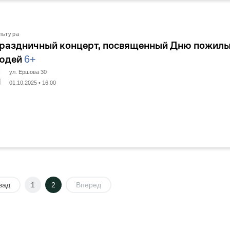
льтура
раздничный концерт, посвященный Дню пожил
юдей
6+
ул. Ершова 30
01.10.2025 • 16:00
зад
1
2
Вперед