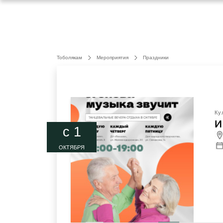
Тоболякам
Мероприятия
Праздники
Ку
И
c 1
ОКТЯБРЯ