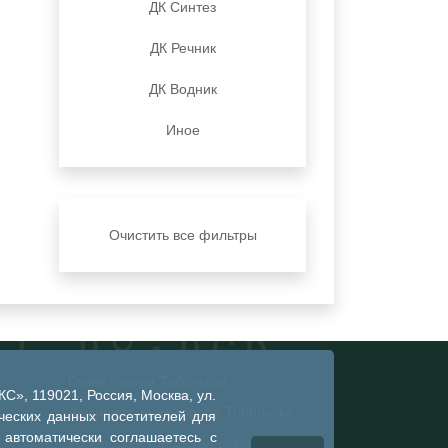
ДК Синтез
ДК Речник
ДК Водник
Иное
Очистить все фильтры
Глава города Тобольска
», 119021, Россия, Москва, ул.
Администрация города Тобольска
ческих данных посетителей для
 автоматически соглашаетесь с
Тобольская городская дума