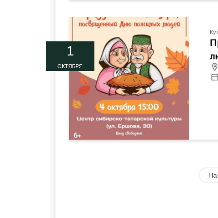
Ку
П
1
л
ОКТЯБРЯ
На