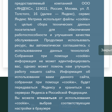
предоставляемый компанией ООО
ДК Речник
«ЯНДЕКС», 119021, Россия, Москва, ул. Л.
Толстого, 16 (далее — Яндекс), сервис
ДК Водник
Яндекс Метрика использует файлы «cookie»
Иное
с целью сбора технических данных
посетителей для обеспечения
работоспособности и улучшения качества
обслуживания. Продолжая использовать
ресурс, вы автоматически соглашаетесь с
Закры
Очистить все фильтры
использованием данных технологий.
Собранная при помощи «cookie»
информация не может идентифицировать
вас, однако может помочь нам улучшить
работу нашего сайта. Информация об
использовании вами данного сайта,
Информационный портал города
собранная при помощи «cookie», будет
Тобольска
передаваться Яндексу и храниться на
При использовании материалов ссылка на
серверах Яндекса в Российской Федерации.
портал обязательна
Вы можете
отказаться
от использования
©2023-2026
«cookie», выбрав соответствующие
настройки в браузере