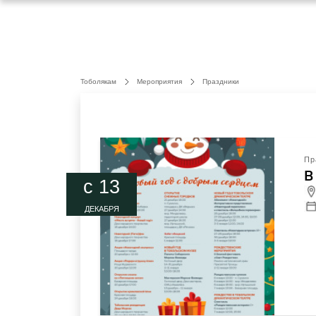
Тоболякам
Мероприятия
Праздники
Пр
В
c 13
ДЕКАБРЯ