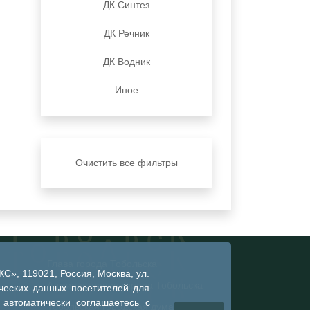
ДК Синтез
ДК Речник
ДК Водник
Иное
Очистить все фильтры
Глава города Тобольска
», 119021, Россия, Москва, ул.
Администрация города Тобольска
ческих данных посетителей для
 автоматически соглашаетесь с
Тобольская городская дума