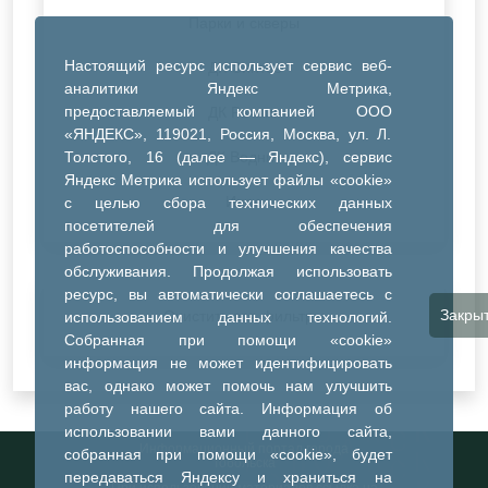
Парки и скверы
Настоящий ресурс использует сервис веб-
ДК Синтез
аналитики Яндекс Метрика,
предоставляемый компанией ООО
ДК Речник
«ЯНДЕКС», 119021, Россия, Москва, ул. Л.
Толстого, 16 (далее — Яндекс), сервис
ДК Водник
Яндекс Метрика использует файлы «cookie»
Иное
с целью сбора технических данных
посетителей для обеспечения
работоспособности и улучшения качества
обслуживания. Продолжая использовать
ресурс, вы автоматически соглашаетесь с
Закры
Очистить все фильтры
использованием данных технологий.
Собранная при помощи «cookie»
информация не может идентифицировать
вас, однако может помочь нам улучшить
работу нашего сайта. Информация об
использовании вами данного сайта,
Информационный портал города
собранная при помощи «cookie», будет
Тобольска
передаваться Яндексу и храниться на