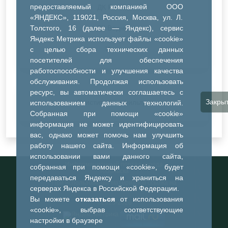
предоставляемый компанией ООО
ДК Речник
«ЯНДЕКС», 119021, Россия, Москва, ул. Л.
Толстого, 16 (далее — Яндекс), сервис
ДК Водник
Яндекс Метрика использует файлы «cookie»
Иное
с целью сбора технических данных
посетителей для обеспечения
работоспособности и улучшения качества
обслуживания. Продолжая использовать
ресурс, вы автоматически соглашаетесь с
Закры
Очистить все фильтры
использованием данных технологий.
Собранная при помощи «cookie»
информация не может идентифицировать
вас, однако может помочь нам улучшить
работу нашего сайта. Информация об
использовании вами данного сайта,
Информационный портал города
собранная при помощи «cookie», будет
Тобольска
передаваться Яндексу и храниться на
При использовании материалов ссылка на
серверах Яндекса в Российской Федерации.
портал обязательна
Вы можете
отказаться
от использования
©2023-2026
«cookie», выбрав соответствующие
настройки в браузере